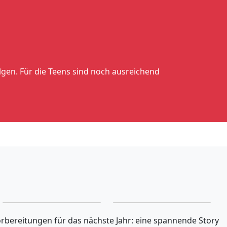
olgen. Für die Teens sind noch ausreichend
Michi
Alexandra
orbereitungen für das nächste Jahr: eine spannende Story