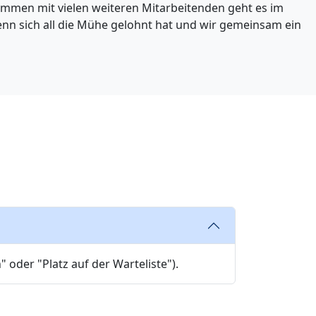
Rodemann
ammen mit vielen weiteren Mitarbeitenden geht es im
Hat noch kein Bild
wenn sich all die Mühe gelohnt hat und wir gemeinsam ein
eingereicht...
Hat noch kein Bild
eingereicht...
der "Platz auf der Warteliste").