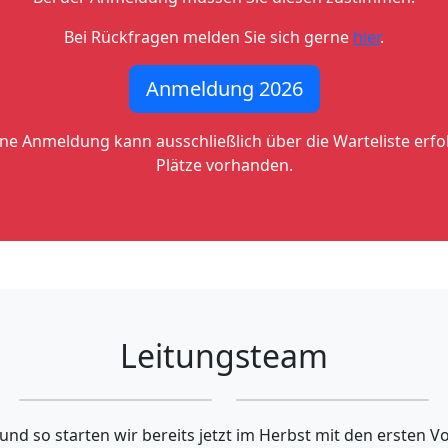
Bei Rückfragen melden Sie sich gerne
hier
.
Anmeldung 2026
 eine Anmeldung kann ausschließlich über die Warteliste erf
Plätze vorhanden.
Leitungsteam
Jonas
Klara Tschursin
nd so starten wir bereits jetzt im Herbst mit den ersten V