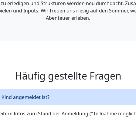
Goldenbaum
 zu erledigen und Strukturen werden neu durchdacht. Zus
Anmeldung &
pielen und Inputs. Wir freuen uns riesig auf den Sommer, 
Infrastruktur auf
Kontakt
Abenteuer erleben.
dem SOLA
Häufig gestellte Fragen
Kind angemeldet ist?
ere Infos zum Stand der Anmeldung ("Teilnahme möglich" o