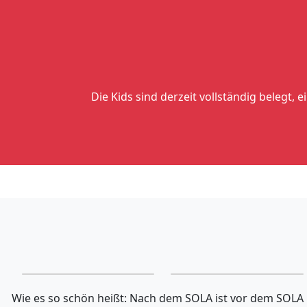
Die Kids sind derzeit vollständig belegt,
Phillip Tschursin
Kimberly Paulus
Wie es so schön heißt: Nach dem SOLA ist vor dem SOLA u